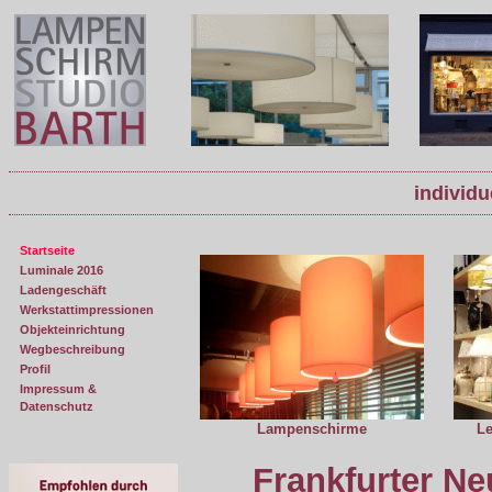
individu
Startseite
Luminale 2016
Ladengeschäft
Werkstattimpressionen
Objekteinrichtung
Wegbeschreibung
Profil
Impressum &
Datenschutz
Lampenschirme
L
Frankfurter Ne